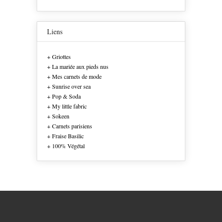
Liens
+ Griottes
+ La mariée aux pieds nus
+ Mes carnets de mode
+ Sunrise over sea
+ Pop & Soda
+ My little fabric
+ Sokeen
+ Carnets parisiens
+ Fraise Basilic
+ 100% Végétal