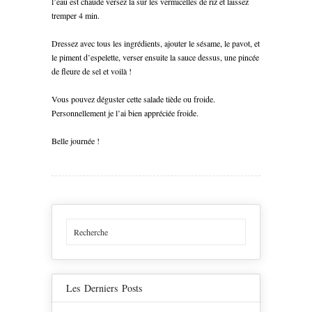
l’eau est chaude versez la sur les vermicelles de riz et laissez
tremper 4 min.
Dressez avec tous les ingrédients, ajouter le sésame, le pavot, et
le piment d’espelette, verser ensuite la sauce dessus, une pincée
de fleure de sel et voilà !
Vous pouvez déguster cette salade tiède ou froide.
Personnellement je l’ai bien appréciée froide.
Belle journée !
Les Derniers Posts