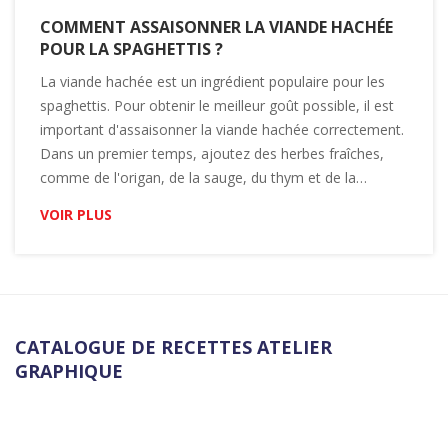
COMMENT ASSAISONNER LA VIANDE HACHÉE
POUR LA SPAGHETTIS ?
La viande hachée est un ingrédient populaire pour les
spaghettis. Pour obtenir le meilleur goût possible, il est
important d'assaisonner la viande hachée correctement.
Dans un premier temps, ajoutez des herbes fraîches,
comme de l'origan, de la sauge, du thym et de la
marjolaine, puis assaisonnez avec un mélange d'huile
VOIR PLUS
d'olive, du sel et du poivre. Ensuite, faites revenir la viande
hachée dans une poêle chaude jusqu'à ce qu'elle soit bien
dorée. Enfin, incorporez-la à votre sauce et aux spaghettis
et servez ! Avec ces quelques étapes simples vous
obtiendrez un plat riche en saveurs et délicieux.
CATALOGUE DE RECETTES ATELIER
GRAPHIQUE